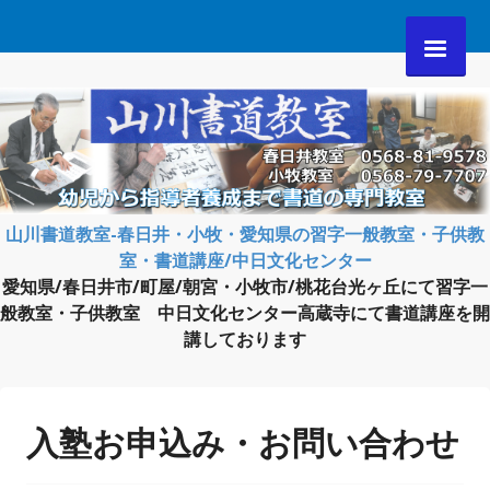
コ
ン
テ
ン
ツ
へ
ス
キ
ッ
プ
山川書道教室-春日井・小牧・愛知県の習字一般教室・子供教
室・書道講座/中日文化センター
愛知県/春日井市/町屋/朝宮・小牧市/桃花台光ヶ丘にて習字一
般教室・子供教室 中日文化センター高蔵寺にて書道講座を開
講しております
入塾お申込み・お問い合わせ